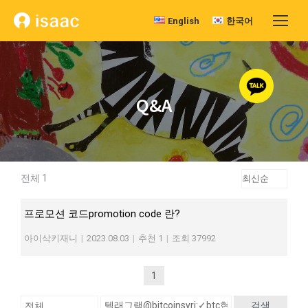
English
한국어
Q&A
전체 1
프로모션 코드promotion code 란?
아이삭키재니
|
2023.08.03
|
추천 1
|
조회 37992
1
검색