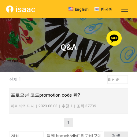
English
한국어
Q&A
전체 1
프로모션 코드promotion code 란?
아이삭키재니
|
2023.08.03
|
추천 1
|
조회 37739
1
검색