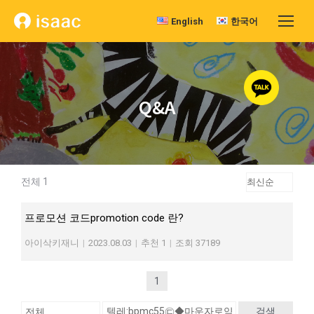
English
한국어
Q&A
전체 1
프로모션 코드promotion code 란?
아이삭키재니
|
2023.08.03
|
추천 1
|
조회 37189
1
검색