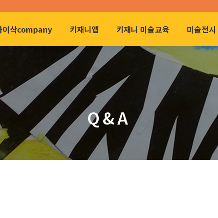
아이삭company
키재니앱
키재니 미술교육
미술전시 
Q&A