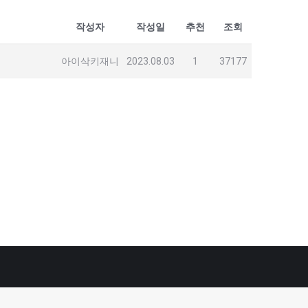
작성자
작성일
추천
조회
아이삭키재니
2023.08.03
1
37177