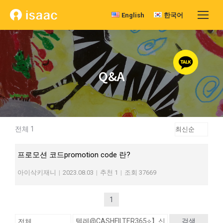
English
한국어
Q&A
전체 1
프로모션 코드promotion code 란?
아이삭키재니
|
2023.08.03
|
추천 1
|
조회 37669
1
검색