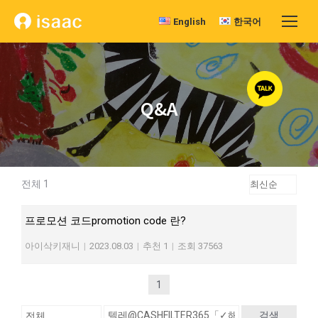
English
한국어
Q&A
전체 1
프로모션 코드promotion code 란?
아이삭키재니
|
2023.08.03
|
추천 1
|
조회 37563
1
검색