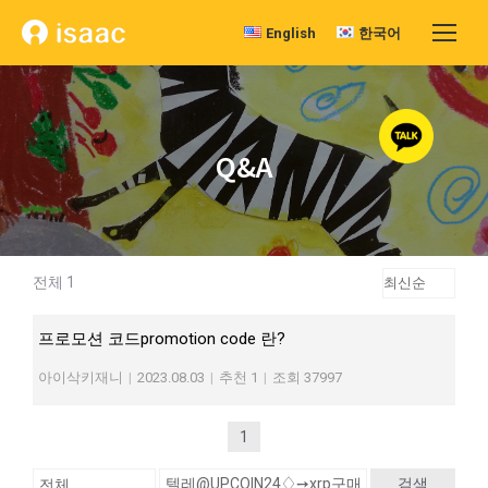
English
한국어
Q&A
전체 1
프로모션 코드promotion code 란?
아이삭키재니
|
2023.08.03
|
추천 1
|
조회 37997
1
검색