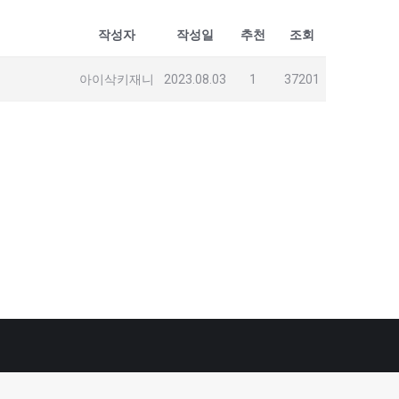
작성자
작성일
추천
조회
아이삭키재니
2023.08.03
1
37201