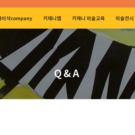
아이삭company
키재니앱
키재니 미술교육
미술전시 
Q&A