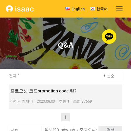
English
한국어
Q&A
전체 1
프로모션 코드promotion code 란?
아이삭키재니
|
2023.08.03
|
추천 1
|
조회 37669
1
검색