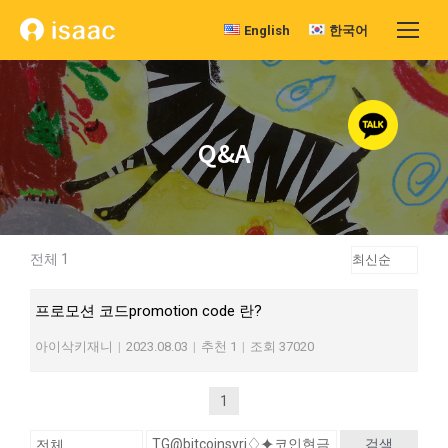
English
한국어
Q&A
전체 1
프로모션 코드promotion code 란?
아이삭키재니
|
2023.08.03
|
추천 1
|
조회 37020
1
검색