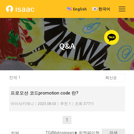
English
한국어
Q&A
전체 1
프로모션 코드promotion code 란?
아이삭키재니
|
2023.08.03
|
추천 1
|
조회 37711
1
검색